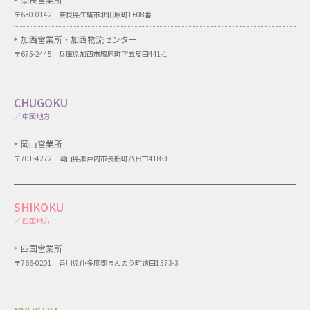
〒630-0142 奈良県生駒市北田原町1608番
加西営業所・
加西物流センター
〒675-2445 兵庫県加西市殿原町字五反田441-1
CHUGOKU
／ 中国地方
岡山営業所
〒701-4272 岡山県瀬戸内市長船町八日市418-3
SHIKOKU
／ 四国地方
四国営業所
〒766-0201 香川県仲多度郡まんのう町造田1373-3