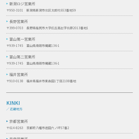
新潟ロジ営業所
〒950-3101 新潟県新潟市北区太郎代653番地59
長野営業所
〒399-0703 長野県塩尻市大字広丘高出字北原2013番地1
富山第一営業所
〒939-1745 富山県南砺市縄蔵136-1
富山第二営業所
〒939-1745 富山県南砺市縄蔵136-1
福井営業所
〒910-0138 福井県福井市東森田1丁目2108番地
KINKI
／ 近畿地方
京都営業所
〒614-8263 京都府八幡市岩田六ノ坪57番2
奈良営業所