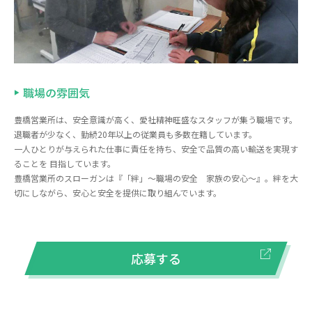
職場の雰囲気
豊橋営業所は、安全意識が高く、愛社精神旺盛なスタッフが集う職場です。
退職者が少なく、勤続20年以上の従業員も多数在籍しています。
一人ひとりが与えられた仕事に責任を持ち、安全で品質の高い輸送を実現す
ることを 目指しています。
豊橋営業所のスローガンは『「絆」～職場の安全 家族の安心～』。絆を大
切にしながら、安心と安全を提供に取り組んでいます。
応募する