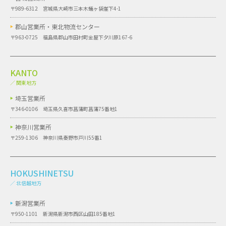
〒989-6312 宮城県大崎市三本木蟻ヶ袋崖下4-1
郡山営業所・
東北物流センター
〒963-0725 福島県郡山市田村町金屋下夕川原167-6
KANTO
／ 関東地方
埼玉営業所
〒346-0106 埼玉県久喜市菖蒲町菖蒲75番地1
神奈川営業所
〒259-1306 神奈川県秦野市戸川55番1
HOKUSHINETSU
／ 北信越地方
新潟営業所
〒950-1101 新潟県新潟市西区山田185番地1