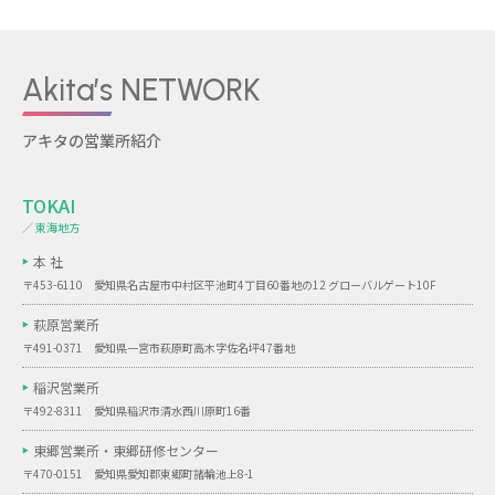
Akita’s NETWORK
アキタの営業所紹介
TOKAI
／ 東海地方
本 社
〒453-6110 愛知県名古屋市中村区平池町4丁目60番地の12 グローバルゲート10F
萩原営業所
〒491-0371 愛知県一宮市萩原町高木字佐名坪47番地
稲沢営業所
〒492-8311 愛知県稲沢市清水西川原町16番
東郷営業所・
東郷研修センター
〒470-0151 愛知県愛知郡東郷町諸輪池上8-1