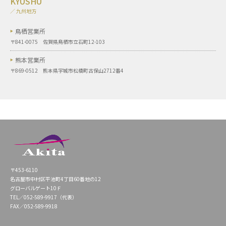
KYUSHU
／ 九州地方
鳥栖営業所
〒841-0075 佐賀県鳥栖市立石町12-103
熊本営業所
〒869-0512 熊本県宇城市松橋町古保山2712番4
〒453-6110
名古屋市中村区平池町4丁目60番地の12
グローバルゲート10Ｆ
TEL／052-589-9917（代表）
FAX／052-589-9918