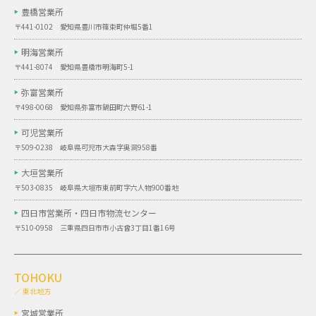
豊橋営業所
〒441-0102 愛知県豊川市篠束町仲堀5番1
明海営業所
〒441-8074 愛知県豊橋市明海町5-1
弥富営業所
〒498-0068 愛知県弥富市鍋田町六野61-1
可児営業所
〒509-0238 岐阜県可児市大森字奥洞958番
大垣営業所
〒503-0835 岐阜県大垣市東前町字六人物900番地
四日市営業所・
四日市物流センター
〒510-0958 三重県四日市市小古曾3丁目1番16号
TOHOKU
／ 東北地方
宮城営業所