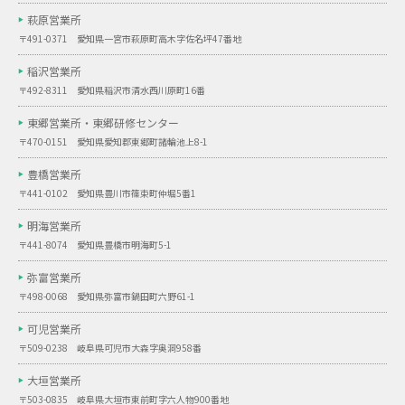
萩原営業所
〒491-0371 愛知県一宮市萩原町高木字佐名坪47番地
稲沢営業所
〒492-8311 愛知県稲沢市清水西川原町16番
東郷営業所・
東郷研修センター
〒470-0151 愛知県愛知郡東郷町諸輪池上8-1
豊橋営業所
〒441-0102 愛知県豊川市篠束町仲堀5番1
明海営業所
〒441-8074 愛知県豊橋市明海町5-1
弥富営業所
〒498-0068 愛知県弥富市鍋田町六野61-1
可児営業所
〒509-0238 岐阜県可児市大森字奥洞958番
大垣営業所
〒503-0835 岐阜県大垣市東前町字六人物900番地