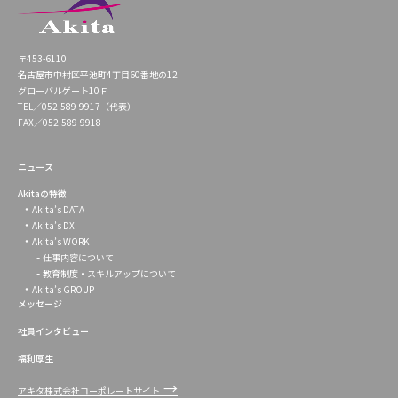
〒453-6110
名古屋市中村区平池町4丁目60番地の12
グローバルゲート10Ｆ
TEL／052-589-9917（代表）
FAX／052-589-9918
ニュース
Akitaの特徴
Akita’s DATA
Akita’s DX
Akita’s WORK
仕事内容について
教育制度・スキルアップについて
Akita’s GROUP
メッセージ
社員インタビュー
福利厚生
アキタ株式会社コーポレートサイト