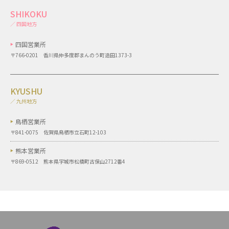
SHIKOKU
／ 四国地方
四国営業所
〒766-0201 香川県仲多度郡まんのう町造田1373-3
KYUSHU
／ 九州地方
鳥栖営業所
〒841-0075 佐賀県鳥栖市立石町12-103
熊本営業所
〒869-0512 熊本県宇城市松橋町古保山2712番4