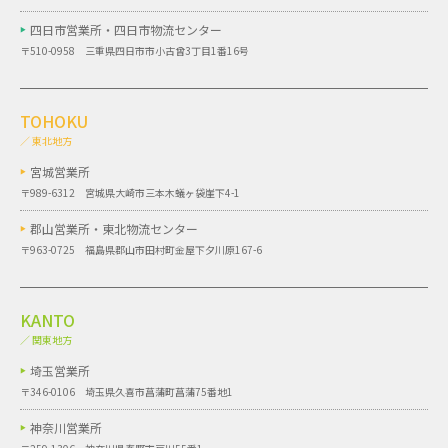
四日市営業所・
四日市物流センター
〒510-0958 三重県四日市市小古曾3丁目1番16号
TOHOKU
／ 東北地方
宮城営業所
〒989-6312 宮城県大崎市三本木蟻ヶ袋崖下4-1
郡山営業所・
東北物流センター
〒963-0725 福島県郡山市田村町金屋下夕川原167-6
KANTO
／ 関東地方
埼玉営業所
〒346-0106 埼玉県久喜市菖蒲町菖蒲75番地1
神奈川営業所