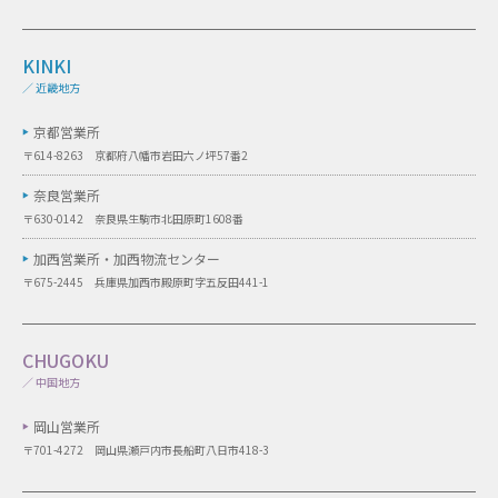
KINKI
／ 近畿地方
京都営業所
〒614-8263 京都府八幡市岩田六ノ坪57番2
奈良営業所
〒630-0142 奈良県生駒市北田原町1608番
加西営業所・
加西物流センター
〒675-2445 兵庫県加西市殿原町字五反田441-1
CHUGOKU
／ 中国地方
岡山営業所
〒701-4272 岡山県瀬戸内市長船町八日市418-3