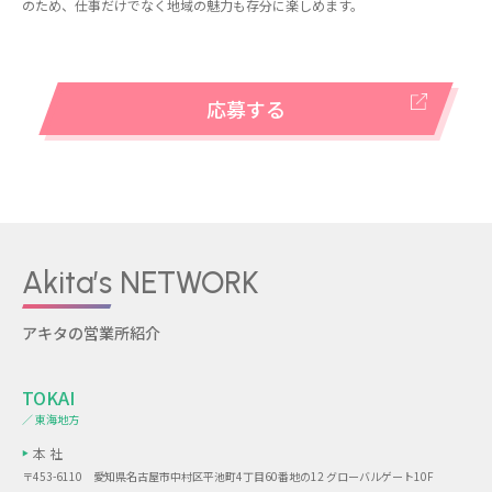
のため、仕事だけでなく地域の魅力も存分に楽しめます。
応募する
Akita’s NETWORK
アキタの営業所紹介
TOKAI
／ 東海地方
本 社
〒453-6110 愛知県名古屋市中村区平池町4丁目60番地の12 グローバルゲート10F