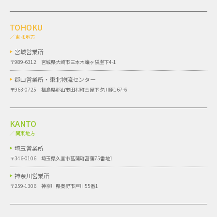
TOHOKU
／ 東北地方
宮城営業所
〒989-6312 宮城県大崎市三本木蟻ヶ袋崖下4-1
郡山営業所・
東北物流センター
〒963-0725 福島県郡山市田村町金屋下夕川原167-6
KANTO
／ 関東地方
埼玉営業所
〒346-0106 埼玉県久喜市菖蒲町菖蒲75番地1
神奈川営業所
〒259-1306 神奈川県秦野市戸川55番1