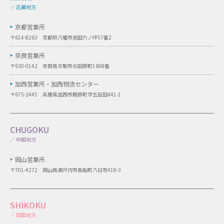
／ 近畿地方
京都営業所
〒614-8263 京都府八幡市岩田六ノ坪57番2
奈良営業所
〒630-0142 奈良県生駒市北田原町1608番
加西営業所・
加西物流センター
〒675-2445 兵庫県加西市殿原町字五反田441-1
CHUGOKU
／ 中国地方
岡山営業所
〒701-4272 岡山県瀬戸内市長船町八日市418-3
SHIKOKU
／ 四国地方