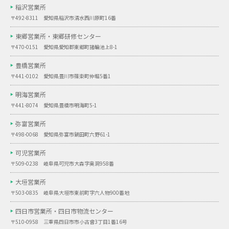
稲沢営業所
〒492-8311 愛知県稲沢市清水西川原町16番
東郷営業所・
東郷研修センター
〒470-0151 愛知県愛知郡東郷町諸輪池上8-1
豊橋営業所
〒441-0102 愛知県豊川市篠束町仲堀5番1
明海営業所
〒441-8074 愛知県豊橋市明海町5-1
弥富営業所
〒498-0068 愛知県弥富市鍋田町六野61-1
可児営業所
〒509-0238 岐阜県可児市大森字奥洞958番
大垣営業所
〒503-0835 岐阜県大垣市東前町字六人物900番地
四日市営業所・
四日市物流センター
〒510-0958 三重県四日市市小古曾3丁目1番16号