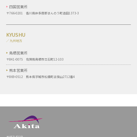
四国営業所
〒766-0201 香川県仲多度郡まんのう町造田1373-3
KYUSHU
／ 九州地方
鳥栖営業所
〒841-0075 佐賀県鳥栖市立石町12-103
熊本営業所
〒869-0512 熊本県宇城市松橋町古保山2712番4
〒453-6110