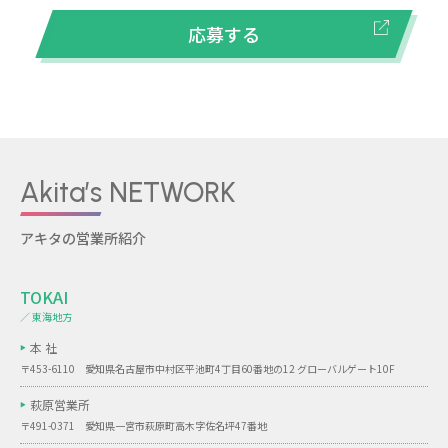
応募する
Akita’s NETWORK
アキタの営業所紹介
TOKAI
／ 東海地方
本 社
〒453-6110 愛知県名古屋市中村区平池町4丁目60番地の12 グローバルゲート10F
萩原営業所
〒491-0371 愛知県一宮市萩原町高木字佐名坪47番地