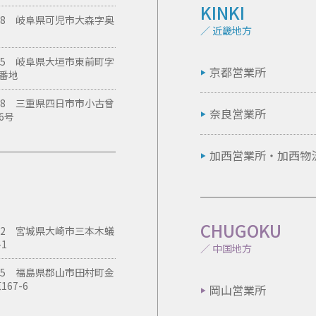
KINKI
0238 岐阜県可児市大森字奥
／ 近畿地方
0835 岐阜県大垣市東前町字
京都営業所
0番地
0958 三重県四日市市小古曾
奈良営業所
6号
加西営業所・
加西物
CHUGOKU
6312 宮城県大崎市三本木蟻
1
／ 中国地方
0725 福島県郡山市田村町金
67-6
岡山営業所