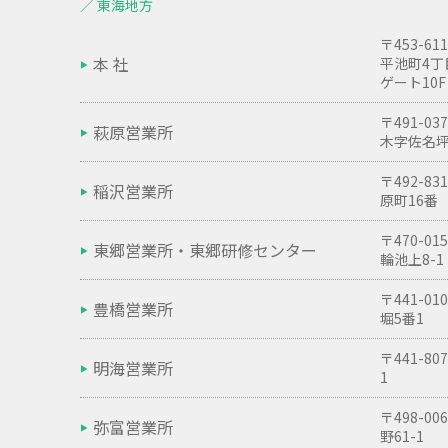
／ 東海地方
〒453-
本 社
平池町4丁
ゲート10F
〒491-
萩原営業所
木字佐名坪
〒492-
稲沢営業所
原町16番
〒470-
東郷営業所・
東郷研修センター
輪池上8-1
〒441-
豊橋営業所
堀5番1
〒441-8
明海営業所
1
〒498-
弥富営業所
野61-1