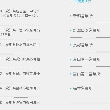
／ 北信越地方
6110 愛知県名古屋市中村区
新潟営業所
目60番地の12 グローバル
新潟ロジ営業所
0371 愛知県一宮市萩原町高
47番地
長野営業所
8311 愛知県稲沢市清水西川
富山第一営業所
0151 愛知県愛知郡東郷町諸
富山第二営業所
0102 愛知県豊川市篠束町仲
福井営業所
074 愛知県豊橋市明海町5-
0068 愛知県弥富市鍋田町六