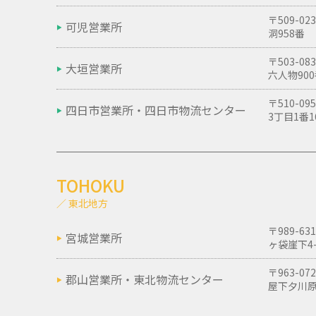
〒509-
可児営業所
洞958番
〒503-
大垣営業所
六人物90
〒510-
四日市営業所・
四日市物流センター
3丁目1番1
TOHOKU
／ 東北地方
〒989-
宮城営業所
ヶ袋崖下4-
〒963-
郡山営業所・
東北物流センター
屋下夕川原1