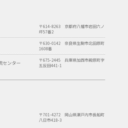
〒614-8263 京都府八幡市岩田六ノ
坪57番2
〒630-0142 奈良県生駒市北田原町
1608番
〒675-2445 兵庫県加西市殿原町字
流センター
五反田441-1
〒701-4272 岡山県瀬戸内市長船町
八日市418-3