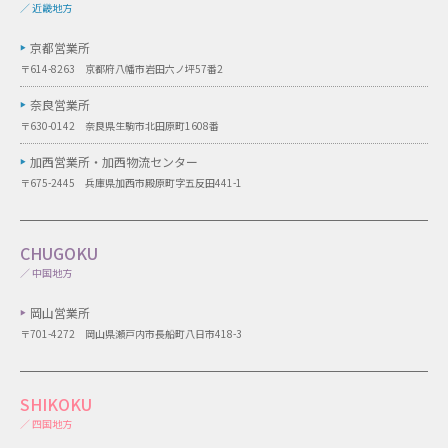
／ 近畿地方
京都営業所
〒614-8263 京都府八幡市岩田六ノ坪57番2
奈良営業所
〒630-0142 奈良県生駒市北田原町1608番
加西営業所・
加西物流センター
〒675-2445 兵庫県加西市殿原町字五反田441-1
CHUGOKU
／ 中国地方
岡山営業所
〒701-4272 岡山県瀬戸内市長船町八日市418-3
SHIKOKU
／ 四国地方