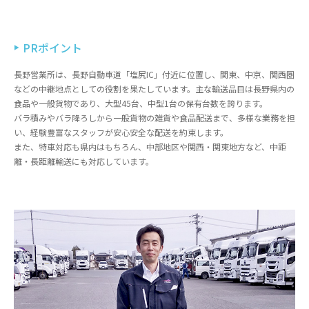
PRポイント
長野営業所は、長野自動車道「塩尻IC」付近に位置し、関東、中京、関西圏
などの中継地点としての役割を果たしています。主な輸送品目は長野県内の
食品や一般貨物であり、大型45台、中型1台の保有台数を誇ります。
バラ積みやバラ降ろしから一般貨物の雑貨や食品配送まで、多様な業務を担
い、経験豊富なスタッフが安心安全な配送を約束します。
また、特車対応も県内はもちろん、中部地区や関西・関東地方など、中距
離・長距離輸送にも対応しています。