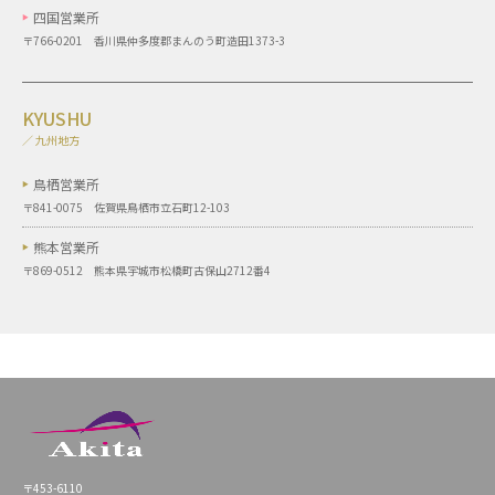
四国営業所
〒766-0201 香川県仲多度郡まんのう町造田1373-3
KYUSHU
／ 九州地方
鳥栖営業所
〒841-0075 佐賀県鳥栖市立石町12-103
熊本営業所
〒869-0512 熊本県宇城市松橋町古保山2712番4
〒453-6110