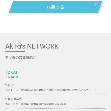
応募する
Akita’s NETWORK
アキタの営業所紹介
TOKAI
／ 東海地方
本 社
〒453-6110 愛知県名古屋市中村区平池町4丁目60番地の12 グローバルゲート10F
萩原営業所
〒491-0371 愛知県一宮市萩原町高木字佐名坪47番地