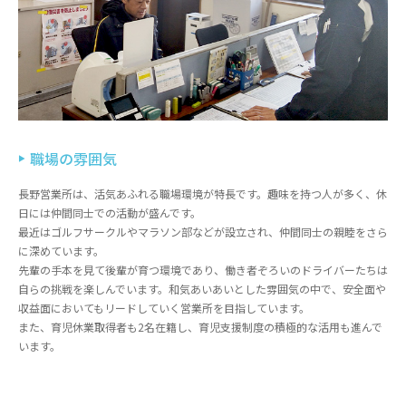
職場の雰囲気
長野営業所は、活気あふれる職場環境が特長です。趣味を持つ人が多く、休
日には仲間同士での活動が盛んです。
最近はゴルフサークルやマラソン部などが設立され、仲間同士の親睦をさら
に深めています。
先輩の手本を見て後輩が育つ環境であり、働き者ぞろいのドライバーたちは
自らの挑戦を楽しんでいます。和気あいあいとした雰囲気の中で、安全面や
収益面においてもリードしていく営業所を目指しています。
また、育児休業取得者も2名在籍し、育児支援制度の積極的な活用も進んで
います。