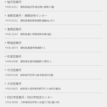
稲沢営業所
〒492-8311 愛知県稲沢市清水西川原町16番
東郷営業所・
東郷研修センター
〒470-0151 愛知県愛知郡東郷町諸輪池上8-1
豊橋営業所
〒441-0102 愛知県豊川市篠束町仲堀5番1
明海営業所
〒441-8074 愛知県豊橋市明海町5-1
弥富営業所
〒498-0068 愛知県弥富市鍋田町六野61-1
可児営業所
〒509-0238 岐阜県可児市大森字奥洞958番
大垣営業所
〒503-0835 岐阜県大垣市東前町字六人物900番地
四日市営業所・
四日市物流センター
〒510-0958 三重県四日市市小古曾3丁目1番16号