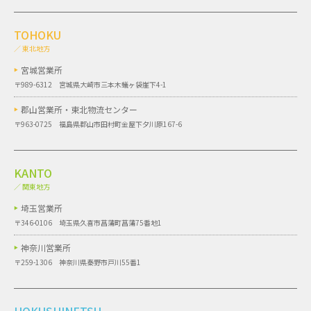
TOHOKU
／ 東北地方
宮城営業所
〒989-6312 宮城県大崎市三本木蟻ヶ袋崖下4-1
郡山営業所・
東北物流センター
〒963-0725 福島県郡山市田村町金屋下夕川原167-6
KANTO
／ 関東地方
埼玉営業所
〒346-0106 埼玉県久喜市菖蒲町菖蒲75番地1
神奈川営業所
〒259-1306 神奈川県秦野市戸川55番1
HOKUSHINETSU