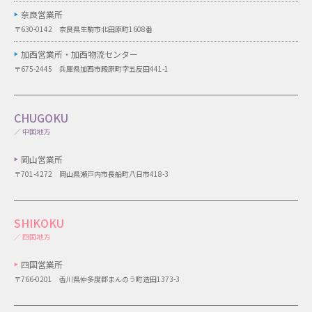
奈良営業所
〒630-0142 奈良県生駒市北田原町1608番
加西営業所・
加西物流センター
〒675-2445 兵庫県加西市殿原町字五反田441-1
CHUGOKU
／ 中国地方
岡山営業所
〒701-4272 岡山県瀬戸内市長船町八日市418-3
SHIKOKU
／ 四国地方
四国営業所
〒766-0201 香川県仲多度郡まんのう町造田1373-3