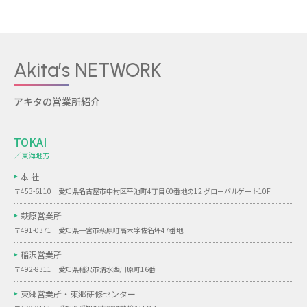
Akita’s NETWORK
アキタの営業所紹介
TOKAI
／ 東海地方
本 社
〒453-6110 愛知県名古屋市中村区平池町4丁目60番地の12 グローバルゲート10F
萩原営業所
〒491-0371 愛知県一宮市萩原町高木字佐名坪47番地
稲沢営業所
〒492-8311 愛知県稲沢市清水西川原町16番
東郷営業所・
東郷研修センター