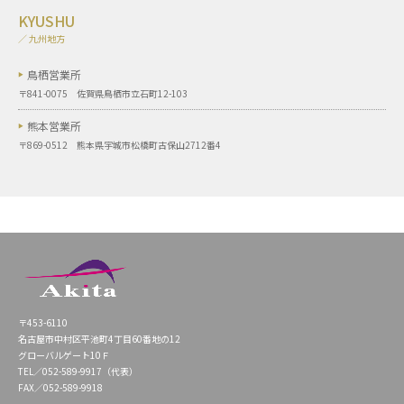
KYUSHU
／ 九州地方
鳥栖営業所
〒841-0075 佐賀県鳥栖市立石町12-103
熊本営業所
〒869-0512 熊本県宇城市松橋町古保山2712番4
〒453-6110
名古屋市中村区平池町4丁目60番地の12
グローバルゲート10Ｆ
TEL／052-589-9917（代表）
FAX／052-589-9918