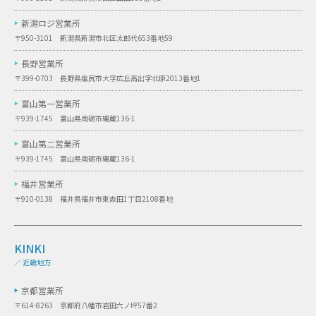
新潟ロジ営業所
〒950-3101 新潟県新潟市北区太郎代653番地59
長野営業所
〒399-0703 長野県塩尻市大字広丘高出字北原2013番地1
富山第一営業所
〒939-1745 富山県南砺市縄蔵136-1
富山第二営業所
〒939-1745 富山県南砺市縄蔵136-1
福井営業所
〒910-0138 福井県福井市東森田1丁目2108番地
KINKI
／ 近畿地方
京都営業所
〒614-8263 京都府八幡市岩田六ノ坪57番2