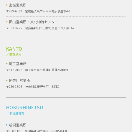
宮城営業所
〒989-6312 宮城県大崎市三本木蟻ヶ袋崖下4-1
郡山営業所・
東北物流センター
〒963-0725 福島県郡山市田村町金屋下夕川原167-6
KANTO
／ 関東地方
埼玉営業所
〒346-0106 埼玉県久喜市菖蒲町菖蒲75番地1
神奈川営業所
〒259-1306 神奈川県秦野市戸川55番1
HOKUSHINETSU
／ 北信越地方
新潟営業所
〒950-1101 新潟県新潟市西区山田185番地1