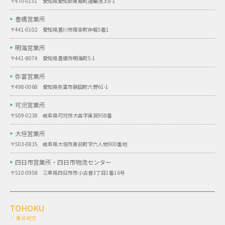
〒470-0151 愛知県愛知郡東郷町諸輪池上8-1
豊橋営業所
〒441-0102 愛知県豊川市篠束町仲堀5番1
明海営業所
〒441-8074 愛知県豊橋市明海町5-1
弥富営業所
〒498-0068 愛知県弥富市鍋田町六野61-1
可児営業所
〒509-0238 岐阜県可児市大森字奥洞958番
大垣営業所
〒503-0835 岐阜県大垣市東前町字六人物900番地
四日市営業所・
四日市物流センター
〒510-0958 三重県四日市市小古曾3丁目1番16号
TOHOKU
／ 東北地方