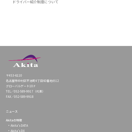
ドライバー紹介制度について
〒453-6110
名古屋市中村区平池町4丁目60番地の12
グローバルゲート10Ｆ
TEL／052-589-9917（代表）
FAX／052-589-9918
ニュース
Akitaの特徴
Akita’s DATA
Akita’s DX